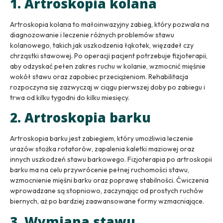
1. Artroskopia kolana
Artroskopia kolana to małoinwazyjny zabieg, który pozwala na
diagnozowanie i leczenie różnych problemów stawu
kolanowego, takich jak uszkodzenia łąkotek, więzadeł czy
chrząstki stawowej. Po operacji pacjent potrzebuje fizjoterapii,
aby odzyskać pełen zakres ruchu w kolanie, wzmocnić mięśnie
wokół stawu oraz zapobiec przeciążeniom. Rehabilitacja
rozpoczyna się zazwyczaj w ciągu pierwszej doby po zabiegu i
trwa od kilku tygodni do kilku miesięcy.
2. Artroskopia barku
Artroskopia barku jest zabiegiem, który umożliwia leczenie
urazów stożka rotatorów, zapalenia kaletki maziowej oraz
innych uszkodzeń stawu barkowego. Fizjoterapia po artroskopii
barku ma na celu przywrócenie pełnej ruchomości stawu,
wzmocnienie mięśni barku oraz poprawę stabilności. Ćwiczenia
wprowadzane są stopniowo, zaczynając od prostych ruchów
biernych, aż po bardziej zaawansowane formy wzmacniające.
3. Wymiana stawu