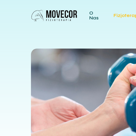
O
Fizjotera
Nas