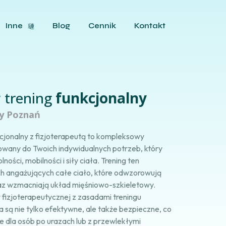
Inne
Blog
Cennik
Kontakt
 trening
funkcjonalny
ny Poznań
kcjonalny z fizjoterapeutą to kompleksowy
wany do Twoich indywidualnych potrzeb, który
ości, mobilności i siły ciała. Trening ten
ch angażujących całe ciało, które odwzorowują
az wzmacniają układ mięśniowo-szkieletowy.
 fizjoterapeutycznej z zasadami treningu
 są nie tylko efektywne, ale także bezpieczne, co
ie dla osób po urazach lub z przewlekłymi