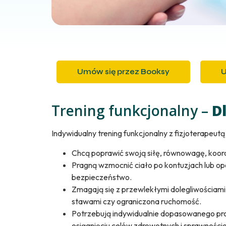
Umów się przez Booksy
U
Trening funkcjonalny –
D
Indywidualny trening funkcjonalny z fizjoterapeutą j
Chcą poprawić swoją siłę, równowagę, koord
Pragną wzmocnić ciało po kontuzjach lub o
bezpieczeństwo.
Zmagają się z przewlekłymi dolegliwościami,
stawami czy ograniczona ruchomość.
Potrzebują indywidualnie dopasowanego pr
osiągnięciu celów zdrowotnych i sprawności