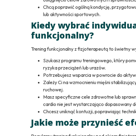
Chcą poprawić ogólną kondycję, przygotowu
lub aktywności sportowych.
Kiedy wybrać indywidua
funkcjonalny?
Trening funkcjonalny z fizjoterapeutą to świetny w
Szukasz programu treningowego, który pomo
ryzyka przeciążeń lub urazów.
Potrzebujesz wsparcia w powrocie do aktywnośc
Zależy Ci na wzmocnieniu mięśni stabilizują
ruchowej.
Masz specyficzne cele zdrowotne lub sprawno
cardio nie jest wystarczająco dopasowany d
Chcesz uniknąć kontuzji, poprawiając technik
Jakie może przynieść e