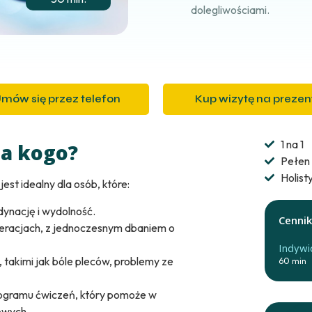
dolegliwościami.
mów się przez telefon
Kup wizytę na prezen
1 na 1
la kogo?
Pełen 
Holist
est idealny dla osób, które:
ynację i wydolność.
Cennik
peracjach, z jednoczesnym dbaniem o
Indywid
 takimi jak bóle pleców, problemy ze
60 min
ogramu ćwiczeń, który pomoże w
owych.