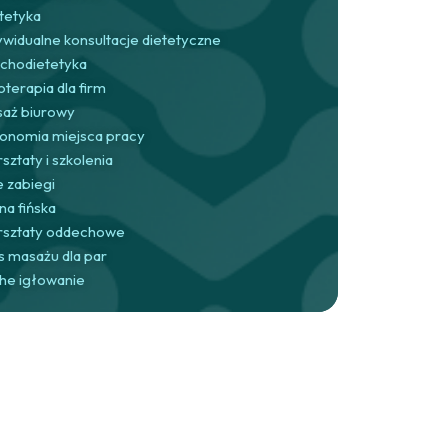
tetyka
ywidualne konsultacje dietetyczne
chodietetyka
oterapia dla firm
aż biurowy
onomia miejsca pracy
sztaty i szkolenia
e zabiegi
na fińska
sztaty oddechowe
s masażu dla par
he igłowanie