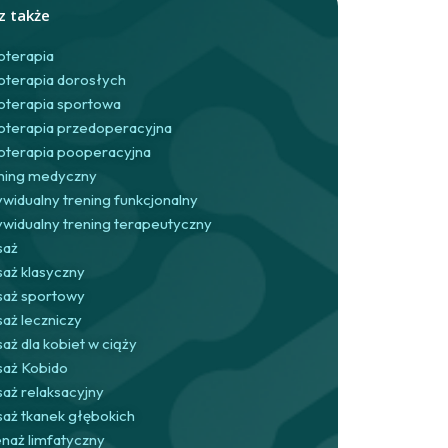
z także
joterapia
joterapia dorosłych
joterapia sportowa
joterapia przedoperacyjna
joterapia pooperacyjna
ning medyczny
ywidualny trening funkcjonalny
ywidualny trening terapeutyczny
saż
aż klasyczny
aż sportowy
aż leczniczy
aż dla kobiet w ciąży
aż Kobido
aż relaksacyjny
aż tkanek głębokich
naż limfatyczny