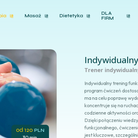
DLA
pia
Masaż
Dietetyka
FIRM
Indywidualny
Trener indywidual
Indywidualny trening fun
program ćwiczeń dostoso
ma na celu poprawę wydoln
koncentruje się na rucha
codzienne aktywności or
Dzięki połączeniu wiedzy
funkcjonalnego, ćwiczenia
od
120
PLN
jest kluczowe, szczególn
30 min.