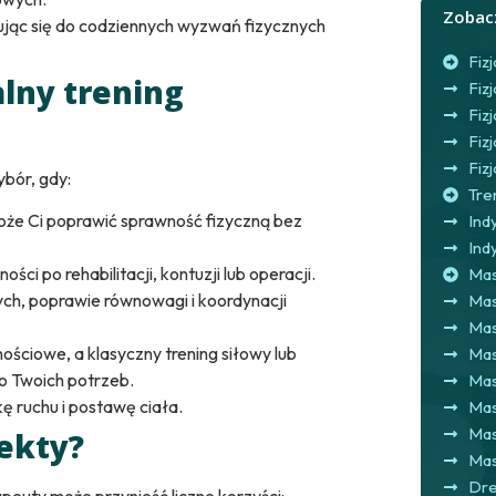
Zobac
jąc się do codziennych wyzwań fizycznych
Fiz
lny trening
Fiz
Fiz
Fiz
Fiz
ybór, gdy:
Tre
że Ci poprawić sprawność fizyczną bez
Ind
Ind
i po rehabilitacji, kontuzji lub operacji.
Ma
cych, poprawie równowagi i koordynacji
Mas
Mas
ściowe, a klasyczny trening siłowy lub
Mas
o Twoich potrzeb.
Mas
ę ruchu i postawę ciała.
Mas
Mas
fekty?
Mas
Dre