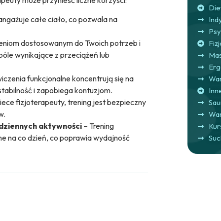
apeuty może przynieść liczne korzyści:
Die
angażuje całe ciało, co pozwala na
Ind
Psy
zeniom dostosowanym do Twoich potrzeb i
Fizj
óle wynikające z przeciążeń lub
Mas
Erg
iczenia funkcjonalne koncentrują się na
War
stabilność i zapobiega kontuzjom.
Inn
iece fizjoterapeuty, trening jest bezpieczny
Sau
w.
War
odziennych aktywności
– Trening
Kur
e na co dzień, co poprawia wydajność
Suc