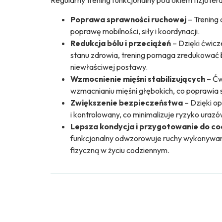
Regularny trening funkcjonalny pod okiem fizjoter
Poprawa sprawności ruchowej
– Trening 
poprawę mobilności, siły i koordynacji.
Redukcja bólu i przeciążeń
– Dzięki ćwic
stanu zdrowia, trening pomaga zredukować b
niewłaściwej postawy.
Wzmocnienie mięśni stabilizujących
– Ćw
wzmacnianiu mięśni głębokich, co poprawia 
Zwiększenie bezpieczeństwa
– Dzięki op
i kontrolowany, co minimalizuje ryzyko urazó
Lepsza kondycja i przygotowanie do c
funkcjonalny odwzorowuje ruchy wykonywan
fizyczną w życiu codziennym.